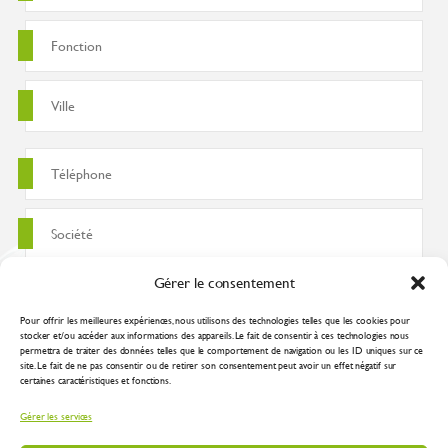
Gérer le consentement
Pour offrir les meilleures expériences, nous utilisons des technologies telles que les cookies pour
stocker et/ou accéder aux informations des appareils. Le fait de consentir à ces technologies nous
permettra de traiter des données telles que le comportement de navigation ou les ID uniques sur ce
site. Le fait de ne pas consentir ou de retirer son consentement peut avoir un effet négatif sur
certaines caractéristiques et fonctions.
J'accepte que ces données soient utilisées pour traiter ma demande
Gérer les services
conformément à la
politique de confidentialité