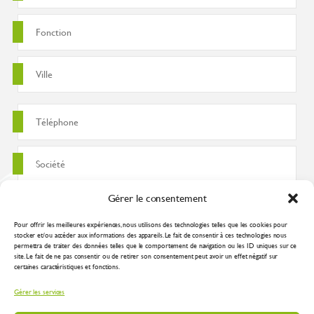
Gérer le consentement
Pour offrir les meilleures expériences, nous utilisons des technologies telles que les cookies pour
stocker et/ou accéder aux informations des appareils. Le fait de consentir à ces technologies nous
permettra de traiter des données telles que le comportement de navigation ou les ID uniques sur ce
site. Le fait de ne pas consentir ou de retirer son consentement peut avoir un effet négatif sur
certaines caractéristiques et fonctions.
J'accepte que ces données soient utilisées pour traiter ma demande
Gérer les services
conformément à la
politique de confidentialité