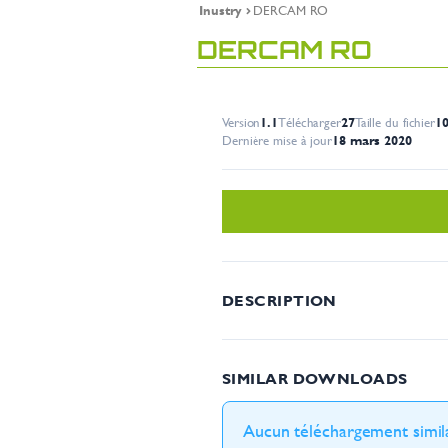
Inustry
DERCAM RO
DERCAM RO
Version
1.1
Télécharger
27
Taille du fichier
1
Dernière mise à jour
18 mars 2020
DESCRIPTION
SIMILAR DOWNLOADS
Aucun téléchargement simila