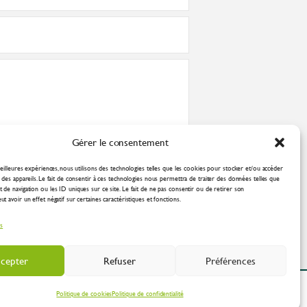
Gérer le consentement
nformément à la
politique de confidentialité
eilleures expériences, nous utilisons des technologies telles que les cookies pour stocker et/ou accéder
des appareils. Le fait de consentir à ces technologies nous permettra de traiter des données telles que
de navigation ou les ID uniques sur ce site. Le fait de ne pas consentir ou de retirer son
 avoir un effet négatif sur certaines caractéristiques et fonctions.
es
cepter
Refuser
Préférences
ation Industrielle
Politique de cookies
Politique de confidentialité