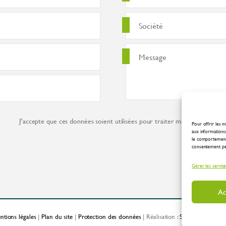
J'accepte que ces données soient utilisées pour traiter ma demande co
Pour offrir les m
aux informations 
le comportement 
consentement peut
Gérer les servic
Ac
ntions légales
|
Plan du site
|
Protection des données
| Réalisation :
Spirale Communic