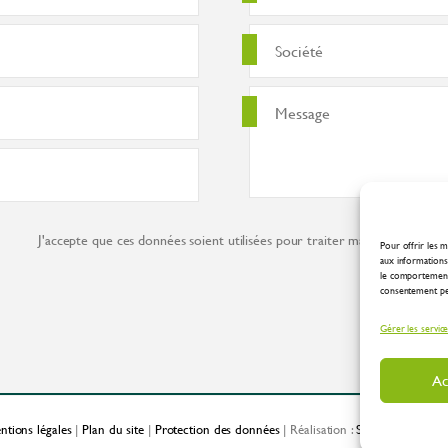
J'accepte que ces données soient utilisées pour traiter ma demande co
Pour offrir les m
aux informations 
le comportement 
consentement peut
Gérer les servic
Ac
ntions légales
|
Plan du site
|
Protection des données
| Réalisation :
Spirale Communic