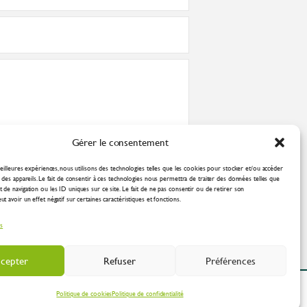
Gérer le consentement
nformément à la
politique de confidentialité
eilleures expériences, nous utilisons des technologies telles que les cookies pour stocker et/ou accéder
des appareils. Le fait de consentir à ces technologies nous permettra de traiter des données telles que
de navigation ou les ID uniques sur ce site. Le fait de ne pas consentir ou de retirer son
 avoir un effet négatif sur certaines caractéristiques et fonctions.
es
cepter
Refuser
Préférences
ation Industrielle
Politique de cookies
Politique de confidentialité