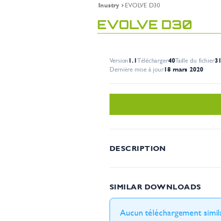
Inustry
EVOLVE D30
EVOLVE D30
Version
1.1
Télécharger
40
Taille du fichier
3
Dernière mise à jour
18 mars 2020
DESCRIPTION
SIMILAR DOWNLOADS
Aucun téléchargement simila