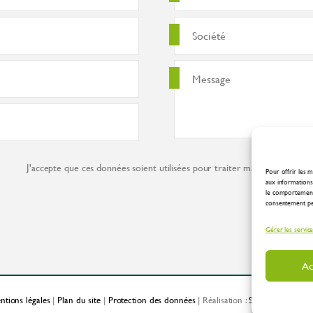
J'accepte que ces données soient utilisées pour traiter ma demande co
Pour offrir les m
aux informations 
le comportement 
consentement peut
Gérer les servic
Ac
ntions légales
|
Plan du site
|
Protection des données
| Réalisation :
Spirale Communic