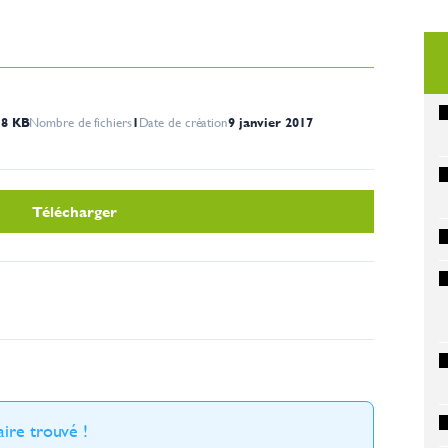
18 KB
Nombre de fichiers
1
Date de création
9 janvier 2017
Télécharger
ire trouvé !