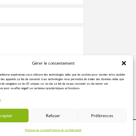
Gérer le consentement
nformément à la
politique de confidentialité
eilleures expériences, nous utilisons des technologies telles que les cookies pour stocker et/ou accéder
des appareils. Le fait de consentir à ces technologies nous permettra de traiter des données telles que
de navigation ou les ID uniques sur ce site. Le fait de ne pas consentir ou de retirer son
 avoir un effet négatif sur certaines caractéristiques et fonctions.
es
cepter
Refuser
Préférences
ation Industrielle
Politique de cookies
Politique de confidentialité