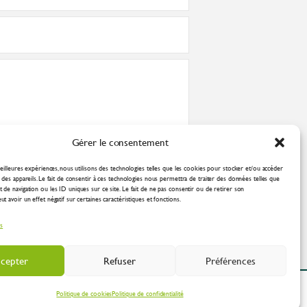
Gérer le consentement
nformément à la
politique de confidentialité
eilleures expériences, nous utilisons des technologies telles que les cookies pour stocker et/ou accéder
des appareils. Le fait de consentir à ces technologies nous permettra de traiter des données telles que
de navigation ou les ID uniques sur ce site. Le fait de ne pas consentir ou de retirer son
 avoir un effet négatif sur certaines caractéristiques et fonctions.
es
cepter
Refuser
Préférences
ation Industrielle
Politique de cookies
Politique de confidentialité