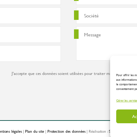
J'accepte que ces données soient utilisées pour traiter ma demande co
Pour offrir les m
aux informations 
le comportement 
consentement peut
Gérer les servic
Ac
ntions légales
|
Plan du site
|
Protection des données
| Réalisation :
Spirale Communic