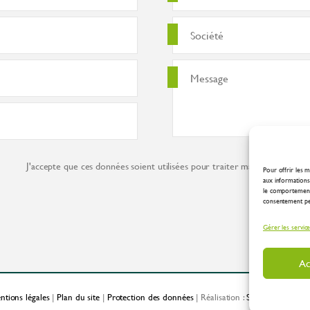
J'accepte que ces données soient utilisées pour traiter ma demande co
Pour offrir les m
aux informations 
le comportement 
consentement peut
Gérer les servic
Ac
ntions légales
|
Plan du site
|
Protection des données
| Réalisation :
Spirale Communic