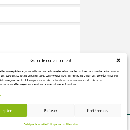
Gérer le consentement
nformément à la
politique de confidentialité
eilleures expériences, nous utilisons des technologies telles que les cookies pour stocker et/ou accéder
des appareils. Le fait de consentir à ces technologies nous permettra de traiter des données telles que
de navigation ou les ID uniques sur ce site. Le fait de ne pas consentir ou de retirer son
 avoir un effet négatif sur certaines caractéristiques et fonctions.
es
cepter
Refuser
Préférences
ation Industrielle
Politique de cookies
Politique de confidentialité