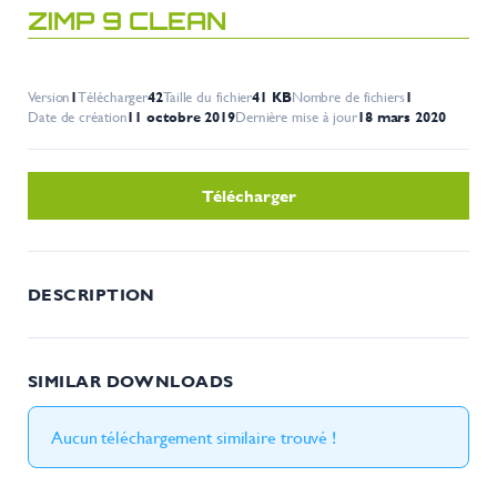
ZIMP 9 CLEAN
Version
1
Télécharger
42
Taille du fichier
41 KB
Nombre de fichiers
1
Date de création
11 octobre 2019
Dernière mise à jour
18 mars 2020
Télécharger
DESCRIPTION
SIMILAR DOWNLOADS
Aucun téléchargement similaire trouvé !