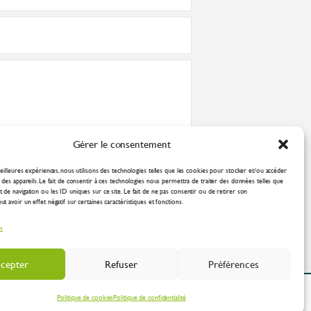
Gérer le consentement
nformément à la
politique de confidentialité
eilleures expériences, nous utilisons des technologies telles que les cookies pour stocker et/ou accéder
des appareils. Le fait de consentir à ces technologies nous permettra de traiter des données telles que
de navigation ou les ID uniques sur ce site. Le fait de ne pas consentir ou de retirer son
 avoir un effet négatif sur certaines caractéristiques et fonctions.
es
cepter
Refuser
Préférences
ation Industrielle
Politique de cookies
Politique de confidentialité