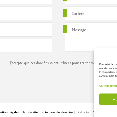
J'accepte que ces données soient utilisées pour traiter ma demande co
Pour offrir les m
aux informations 
le comportement 
consentement peut
Gérer les servic
Ac
ntions légales
|
Plan du site
|
Protection des données
| Réalisation :
Spirale Communic